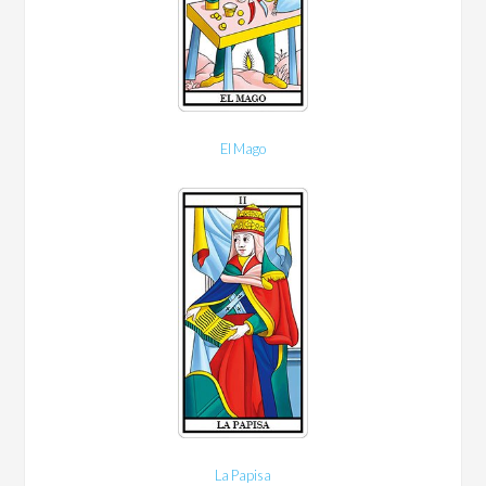
El Mago
La Papisa